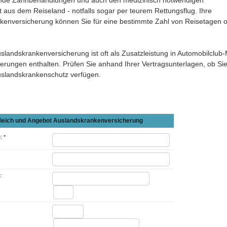
ende Zahnbehandlungen und auch den medizinisch notwendigen
 aus dem Reiseland - notfalls sogar per teurem Rettungsflug. Ihre
kenversicherung können Sie für eine bestimmte Zahl von Reisetagen o
slandskrankenversicherung ist oft als Zusatzleistung in Automobilclub-M
­che­rungen enthalten. Prüfen Sie anhand Ihrer Vertragsunterlagen, ob 
uslandskrankenschutz verfügen.
leich und Angebot Auslandskrankenversicherung
 *
: