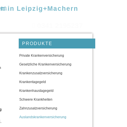
en in Leipzig+Machern
nen
So finden Sie uns
Kundenbewertung
0341 2195237
PRODUKTE
Private Kranken­ver­si­che­rung
Gesetzliche Kranken­ver­si­che­rung
m
Kranken­zusatz­ver­si­che­rung
Krankentagegeld
Krankenhaustagegeld
Schwe­re Krank­hei­ten
Zahn­zu­satz­ver­si­che­rung
g
Auslandskrankenversicherung
,