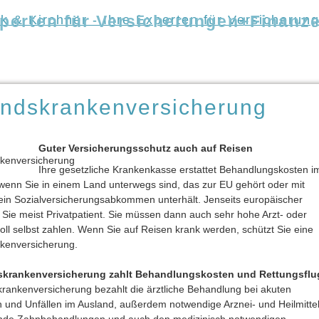
xperten für Versicherungen+Finanz
rbüro
Nicole Witek-Meyer
Ronny Kirchner
Informatio
ndskrankenversicherung
Guter Versicherungsschutz auch auf Reisen
Ihre gesetzliche Krankenkasse erstattet Behandlungskosten i
wenn Sie in einem Land unterwegs sind, das zur EU gehört oder mit
ein Sozialversicherungsabkommen unterhält. Jenseits europäischer
Sie meist Privatpatient. Sie müssen dann auch sehr hohe Arzt- oder
voll selbst zahlen. Wenn Sie auf Reisen krank werden, schützt Sie eine
kenversicherung.
skrankenversicherung zahlt Behandlungskosten und Rettungsflu
rankenversicherung bezahlt die ärztliche Behandlung bei akuten
 und Unfällen im Ausland, außerdem notwendige Arznei- und Heilmittel