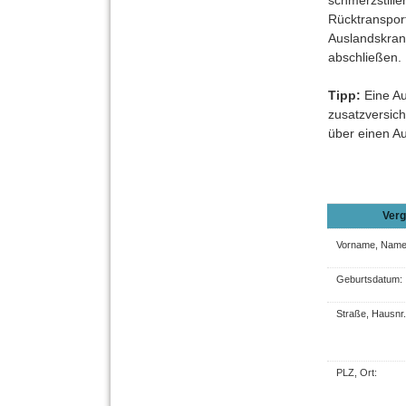
schmerzstill
Rücktransport
Auslandskran
abschließen.
Tipp:
Eine Au
zusatz­ver­si
über einen A
Verg
Vorname, Name:
Geburts­datum:
Straße, Hausnr.
PLZ, Ort: