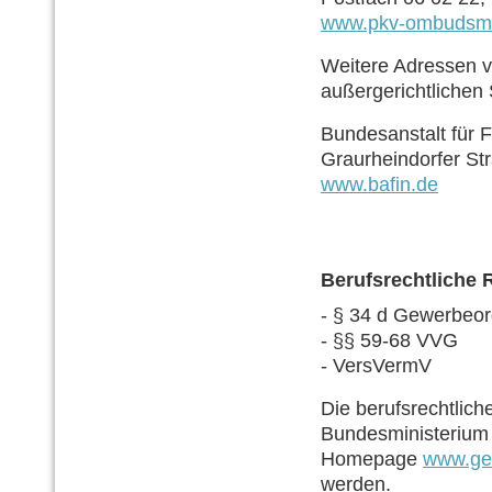
www.pkv-ombudsm
Weitere Adressen v
außergerichtlichen S
Bundesanstalt für F
Graurheindorfer St
www.bafin.de
Berufsrechtliche 
- § 34 d Gewerbeo
- §§ 59-68 VVG
- VersVermV
Die berufsrechtlic
Bundesministerium 
Homepage
www.ges
werden.