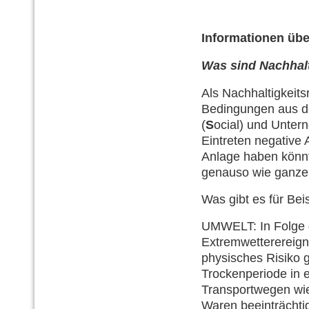
Informationen übe
Was sind
Nachhalt
Als Nachhaltigkeit
Bedingungen aus de
(
S
ocial) und Unter
Eintreten negative 
Anlage haben könn
genauso wie ganze 
Was gibt es für Bei
UMWELT: In Folge 
Extremwetterereigni
physisches Risiko g
Trockenperiode in 
Transportwegen wie
Waren beeinträchti