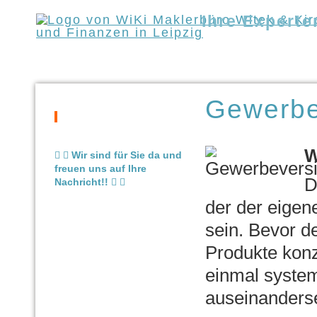
Ihre Experte
WiKi Maklerbüro
N
Gewerbe
W
Wir sind für Sie da und
freuen uns auf Ihre
D
Nachricht!!
der der eige
sein. Bevor d
Produkte konze
einmal system
auseinanders